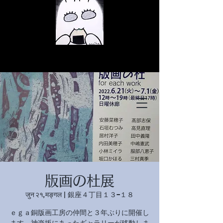
© Copyright
© Copyright
版画の杜展
© Copyright
जुन २१, मङ्गल
  |  
銀座４丁目１３−１８
ｅｇａ銅版画工房の仲間と３年ぶりに開催し
ます。神楽坂にあったギャラリーが移動しま