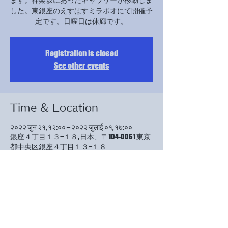
した。東銀座のえすぱすミラボオにて開催予
定です。日曜日は休廊です。
Registration is closed
See other events
Time & Location
२०२२ जुन २१, १२:०० – २०२२ जुलाई ०१, १७:००
銀座４丁目１３−１８, 日本、〒104-0061 東京
都中央区銀座４丁目１３−１８
About the event
今回は、ギャラリーの方が受付をしていただ
けるということで、受付当番がなく、ぶらり
と来て良いと言われました。23日と27日、29