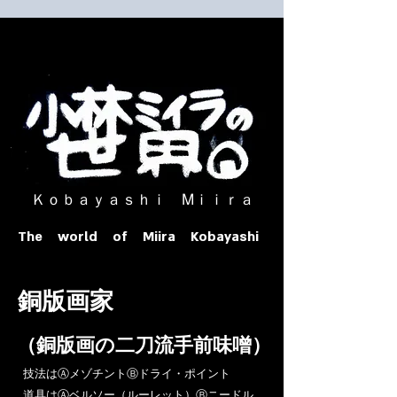
​ Ｋｏｂａｙａｓｈｉ Ⅿｉｉｒａ​
The world of Miira Kobayashi
​銅版画家
​（銅版画の二刀流手前味噌）
​技法はⒶメゾチントⒷドライ・ポイント
道具はⒶベルソー（ルーレット）Ⓑニードル