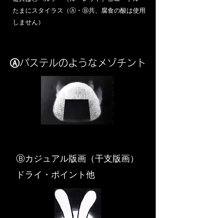
​たまにスタイラス（Ⓐ・Ⓑ共、腐食の酸は使用
しません）
Ⓐパステルのようなメゾチント
​Ⓑカジュアル版画（干支版画）
ドライ・ポイント他