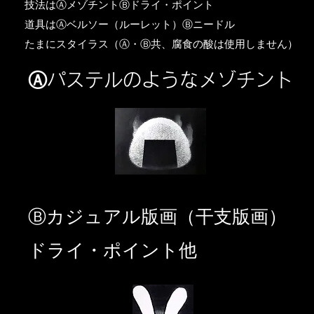
​技法はⒶメゾチントⒷドライ・ポイント
道具はⒶベルソー（ルーレット）Ⓑニードル
​たまにスタイラス（Ⓐ・Ⓑ共、腐食の酸は使用しません）
Ⓐパステルのようなメゾチント
​Ⓑカジュアル版画（干支版画）
ドライ・ポイント他