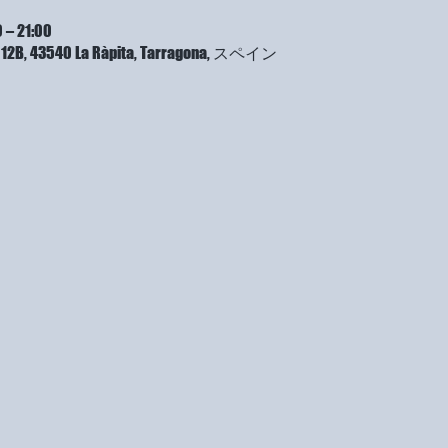
 – 21:00
a, 12B, 43540 La Ràpita, Tarragona, スペイン