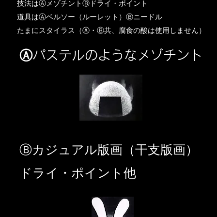
​技法はⒶメゾチントⒷドライ・ポイント
道具はⒶベルソー（ルーレット）Ⓑニードル
​たまにスタイラス（Ⓐ・Ⓑ共、腐食の酸は使用しません）
Ⓐパステルのようなメゾチント
​Ⓑカジュアル版画（干支版画）
ドライ・ポイント他