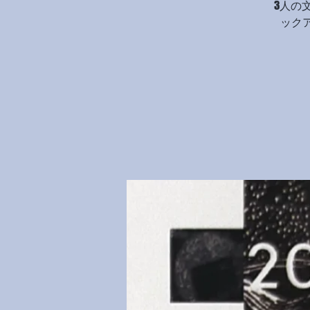
3人の
ック