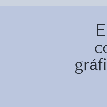
E
c
grá