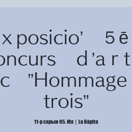
ｘposicio’ 
oncurs ｄ’a
fic ”Homma
trois”
11-р сарын 05. Мя
  |  
La Ràpita