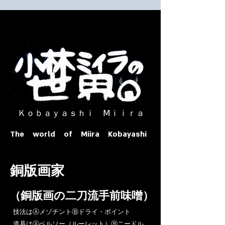
​ Ｋｏｂａｙａｓｈｉ Ⅿｉｉｒａ​
The world of Miira Kobayashi
​銅版画家
​（銅版画の二刀流手前味噌）
​技法はⒶメゾチントⒷドライ・ポイント
道具はⒶベルソー（ルーレット）Ⓑニードル