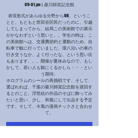
09-01, pn
  |  
菱川師宣記念館
表現形式があらゆる分野からOK、というこ
とと、もともと世田谷区民だったのに、引越
してしまってから、結局この美術館での展示
がかなわずという思いと。。学生の時は、こ
の美術館へは、交通費節約と運動のため、自
転車で観に行っていました。環八沿いの車の
行き交うなか、よく行ったな、という思い出
もあります。。。開催が夏休みなので、もし
かして、若い人も観にくるかしら・・・とい
う期待。
ホログラムのシールの再挑戦です。そして、
選ばれれば、千葉の菱川師宣記念館を巡回す
るとのこと。浮世絵の作品のそばに飾ってみ
たいと思い、少し、和風にして出品する予定
です。そして、今風の漫画チックさと合わせ
チケットは販売されていません