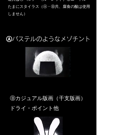
​たまにスタイラス（Ⓐ・Ⓑ共、腐食の酸は使用
しません）
Ⓐパステルのようなメゾチント
​Ⓑカジュアル版画（干支版画）
ドライ・ポイント他