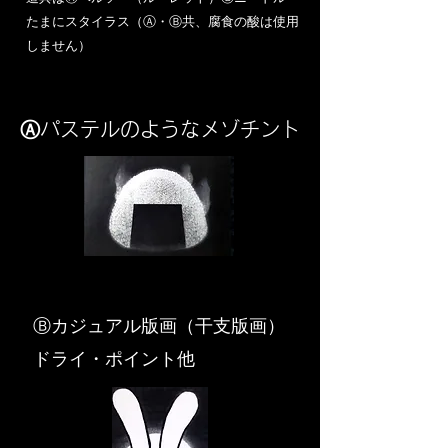
​たまにスタイラス（Ⓐ・Ⓑ共、腐食の酸は使用
しません）
Ⓐパステルのようなメゾチント
​Ⓑカジュアル版画（干支版画）
ドライ・ポイント他