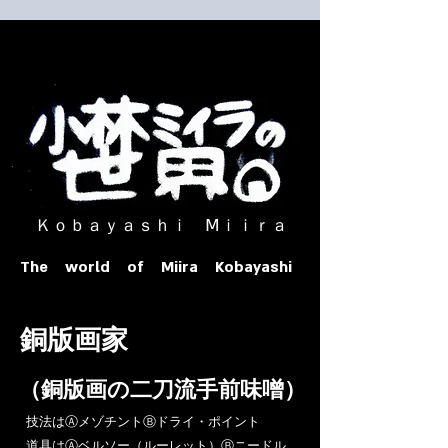
​ Ｋｏｂａｙａｓｈｉ Ⅿｉｉｒａ​
The world of Miira Kobayashi
​銅版画家
​（銅版画の二刀流手前味噌）
​技法はⒶメゾチントⒷドライ・ポイント
道具はⒶベルソー（ルーレット）Ⓑニードル