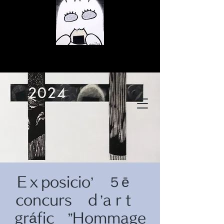
© Copyright
© Copyright
Eｘposicio’ ５ē
© Copyright
concurs ｄ’aｒt
gráfic ”Hommage