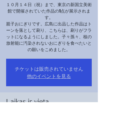
１０月１４日（祝）まで、東京の新国立美術
館で開催されていた作品の1点が展示されま
す。
親子おにぎりです。広島に出品した作品はト
ーンを落として刷り、こちらは、刷りがフラ
ットになるようにしました。子々孫々、核の
放射能に汚染されないおにぎりを食べたいと
の願いをこめました。
チケットは販売されていません
他のイベントを見る
Laikas ir vieta
2024-10-22 10:00 – 18:00
京都市美術館別館１階２階, 日本、〒606-
8342 京都府京都市左京区岡崎最勝寺町１３