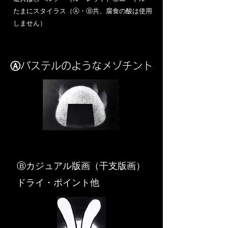
​たまにスタイラス（Ⓐ・Ⓑ共、腐食の酸は使用
しません）
Ⓐパステルのようなメゾチント
​Ⓑカジュアル版画（干支版画）
ドライ・ポイント他