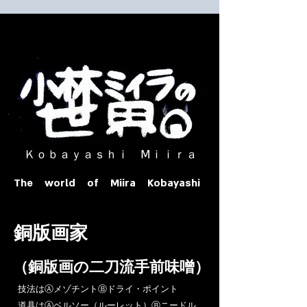
​ Ｋｏｂａｙａｓｈｉ Ⅿｉｉｒａ​
The world of Miira Kobayashi
​銅版画家
​（銅版画の二刀流手前味噌）
​技法はⒶメゾチントⒷドライ・ポイント
道具はⒶベルソー（ルーレット）Ⓑニードル