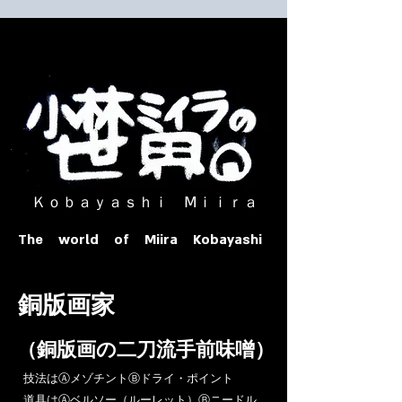
​ Ｋｏｂａｙａｓｈｉ Ⅿｉｉｒａ​
The world of Miira Kobayashi
​銅版画家
​（銅版画の二刀流手前味噌）
​技法はⒶメゾチントⒷドライ・ポイント
道具はⒶベルソー（ルーレット）Ⓑニードル