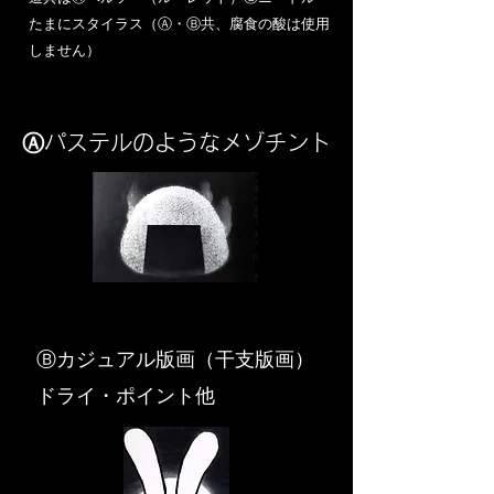
​たまにスタイラス（Ⓐ・Ⓑ共、腐食の酸は使用
しません）
Ⓐパステルのようなメゾチント
​Ⓑカジュアル版画（干支版画）
ドライ・ポイント他