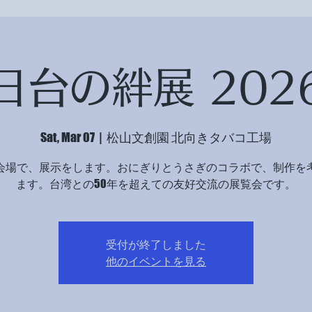
日台の絆展 202
Sat, Mar 07
  |  
松山文創園 北向きタバコ工場
会場で、展示をします。おにぎりとうさぎのコラボで、制作を
ます。台湾との50年を超えての友好交流の展覧会です。
受付が終了しました
他のイベントを見る