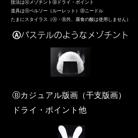
​技法はⒶメゾチントⒷドライ・ポイント
道具はⒶベルソー（ルーレット）Ⓑニードル
​たまにスタイラス（Ⓐ・Ⓑ共、腐食の酸は使用しません）
Ⓐパステルのようなメゾチント
​Ⓑカジュアル版画（干支版画）
ドライ・ポイント他