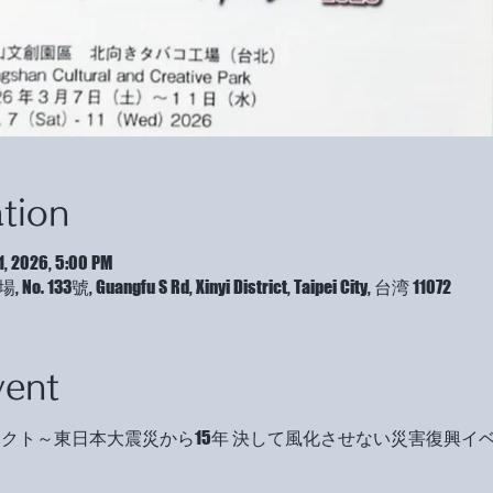
tion
1, 2026, 5:00 PM
 Guangfu S Rd, Xinyi District, Taipei City, 台湾 11072
vent
ェクト～東日本大震災から15年 決して風化させない災害復興イ