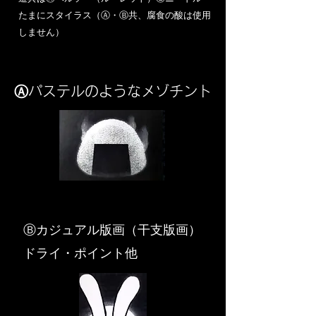
​たまにスタイラス（Ⓐ・Ⓑ共、腐食の酸は使用
しません）
Ⓐパステルのようなメゾチント
​Ⓑカジュアル版画（干支版画）
ドライ・ポイント他