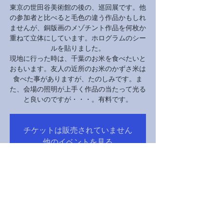
東京の世田谷美術館の後の、巡回展です。他
の参加者と比べると毛色の違う作品かもしれ
ませんが、銅版画のメゾチント作品を何枚か
重ねて立体にしています。ホログラムのシー
ルを貼りました。
現地に行った時は、千葉のお米を食べたいと
おもいます。友人の近所のお米のかずさ米は
食べた事がありますが、たのしみです。ま
た、会場の照明が上手く作品の当たって光る
と良いのですが・・・。有料です。
チケットは販売されていません
他のイベントを見る
Time & Location
Sep 05, 2023, 10:00 AM – Oct 29, 2023, 6:00 PM
鋸南町, 日本、〒299-1908 千葉県安房郡鋸南