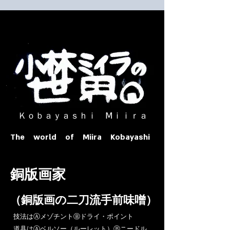
​ Ｋｏｂａｙａｓｈｉ Ⅿｉｉｒａ​
The world of Miira Kobayashi
​銅版画家
​（銅版画の二刀流手前味噌）
​技法はⒶメゾチントⒷドライ・ポイント
道具はⒶベルソー（ルーレット）Ⓑニードル