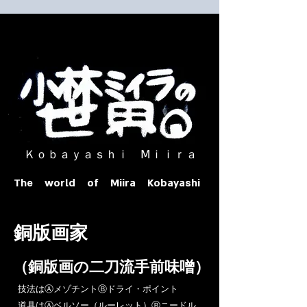
​ Ｋｏｂａｙａｓｈｉ Ⅿｉｉｒａ​
The world of Miira Kobayashi
​銅版画家
​（銅版画の二刀流手前味噌）
​技法はⒶメゾチントⒷドライ・ポイント
道具はⒶベルソー（ルーレット）Ⓑニードル