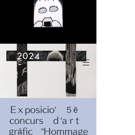
© Copyright
© Copyright
Eｘposicio’ ５ē
© Copyright
concurs ｄ’aｒt
gráfic ”Hommage