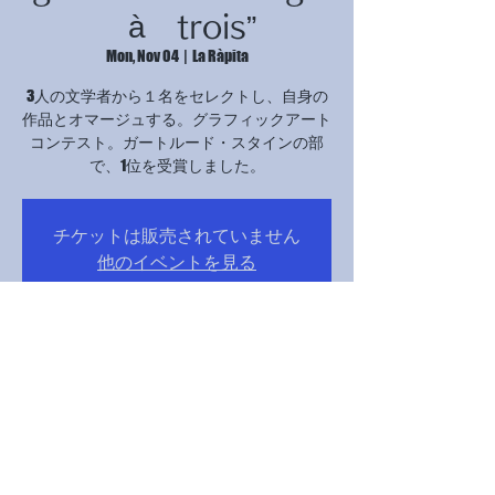
à trois”
Mon, Nov 04
  |  
La Ràpita
3人の文学者から１名をセレクトし、自身の
作品とオマージュする。グラフィックアート
コンテスト。ガートルード・スタインの部
で、1位を受賞しました。
チケットは販売されていません
他のイベントを見る
Time & Location
Nov 04, 2024, 5:00 PM – 9:00 PM
La Ràpita, Avinguda Catalunya, 12B, 43540 La
Ràpita, Tarragona, スペイン