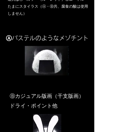
​たまにスタイラス（Ⓐ・Ⓑ共、腐食の酸は使用
しません）
Ⓐパステルのようなメゾチント
​Ⓑカジュアル版画（干支版画）
ドライ・ポイント他