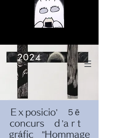
© Copyright
© Copyright
Eｘposicio’ ５ē
© Copyright
concurs ｄ’aｒt
gráfic ”Hommage