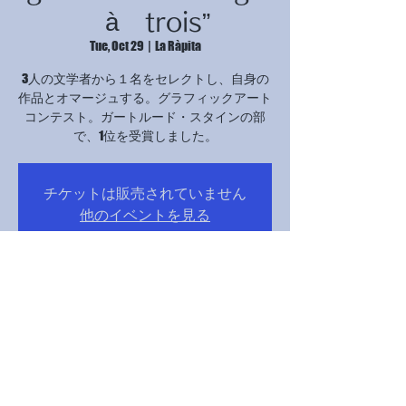
à trois”
Tue, Oct 29
  |  
La Ràpita
3人の文学者から１名をセレクトし、自身の
作品とオマージュする。グラフィックアート
コンテスト。ガートルード・スタインの部
で、1位を受賞しました。
チケットは販売されていません
他のイベントを見る
Time & Location
Oct 29, 2024, 5:00 PM – 9:00 PM
La Ràpita, Avinguda Catalunya, 12B, 43540 La
Ràpita, Tarragona, スペイン