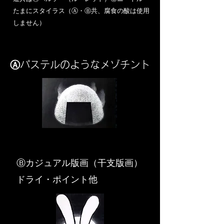
​たまにスタイラス（Ⓐ・Ⓑ共、腐食の酸は使用
しません）
Ⓐパステルのようなメゾチント
​Ⓑカジュアル版画（干支版画）
ドライ・ポイント他