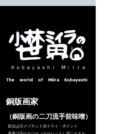
​ Ｋｏｂａｙａｓｈｉ Ⅿｉｉｒａ​
The world of Miira Kobayashi
​銅版画家
​（銅版画の二刀流手前味噌）
​技法はⒶメゾチントⒷドライ・ポイント
道具はⒶベルソー（ルーレット）Ⓑニードル