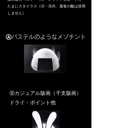
​たまにスタイラス（Ⓐ・Ⓑ共、腐食の酸は使用
しません）
Ⓐパステルのようなメゾチント
​Ⓑカジュアル版画（干支版画）
ドライ・ポイント他