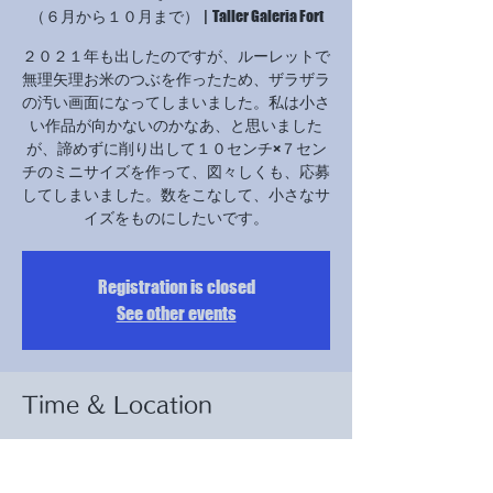
（６月から１０月まで）
  |  
Taller Galeria Fort
２０２１年も出したのですが、ルーレットで
無理矢理お米のつぶを作ったため、ザラザラ
の汚い画面になってしまいました。私は小さ
い作品が向かないのかなあ、と思いました
が、諦めずに削り出して１０センチ×７セン
チのミニサイズを作って、図々しくも、応募
してしまいました。数をこなして、小さなサ
イズをものにしたいです。
Registration is closed
See other events
Time & Location
（６月から１０月まで）
Taller Galeria Fort, Carrer Hort d'en Sanés, 9, 17488
Cadaqués, Girona, スペイン