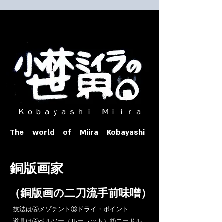
​ Ｋｏｂａｙａｓｈｉ Ⅿｉｉｒａ​
The world of Miira Kobayashi
​銅版画家
​（銅版画の二刀流手前味噌）
​技法はⒶメゾチントⒷドライ・ポイント
道具はⒶベルソー（ルーレット）Ⓑニードル