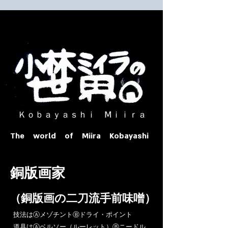
​ Ｋｏｂａｙａｓｈｉ Ⅿｉｉｒａ​
The world of Miira Kobayashi
​銅版画家
​（銅版画の二刀流手前味噌）
​技法はⒶメゾチントⒷドライ・ポイント
道具はⒶベルソー（ルーレット）Ⓑニードル