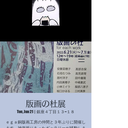
© Copyright
© Copyright
版画の杜展
© Copyright
Tue, Jun 21
  |  
銀座４丁目１３−１８
ｅｇａ銅版画工房の仲間と３年ぶりに開催し
ます。神楽坂にあったギャラリーが移動しま