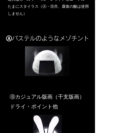
​たまにスタイラス（Ⓐ・Ⓑ共、腐食の酸は使用
しません）
Ⓐパステルのようなメゾチント
​Ⓑカジュアル版画（干支版画）
ドライ・ポイント他