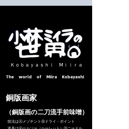
​ Ｋｏｂａｙａｓｈｉ Ⅿｉｉｒａ​
The world of Miira Kobayashi
​銅版画家
​（銅版画の二刀流手前味噌）
​技法はⒶメゾチントⒷドライ・ポイント
道具はⒶベルソー（ルーレット）Ⓑニードル