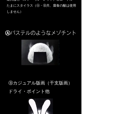
​たまにスタイラス（Ⓐ・Ⓑ共、腐食の酸は使用
しません）
Ⓐパステルのようなメゾチント
​Ⓑカジュアル版画（干支版画）
ドライ・ポイント他