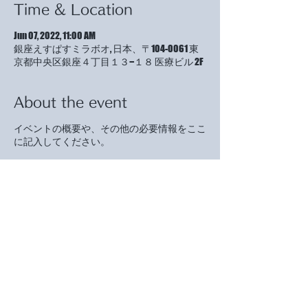
Time & Location
Jun 07, 2022, 11:00 AM
銀座えすぱすミラボオ, 日本、〒104-0061 東
京都中央区銀座４丁目１３−１８ 医療ビル 2F
About the event
イベントの概要や、その他の必要情報をここ
に記入してください。
イベントスケジュールの詳細やおすすめの服
装、その他参加者の参考になる情報を載せま
しょう。講演者がいる場合、トークテーマや
講演者の短い経歴を載せるのもいいでしょ
う。特定の方を対象にしたイベントである場
合は、その旨を明記してください。
この欄を利用してイベントのオリジナリティ
や開催への思いをアピールし、ユーザーの参
加意欲を高めましょう。