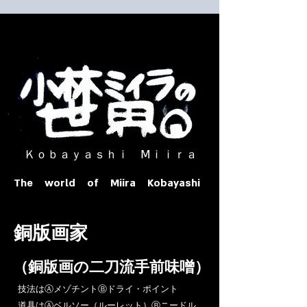
​ Ｋｏｂａｙａｓｈｉ Ⅿｉｉｒａ​
The world of Miira Kobayashi
​銅版画家
​（銅版画の二刀流手前味噌）
​技法はⒶメゾチントⒷドライ・ポイント
道具はⒶベルソー（ルーレット）Ⓑニードル