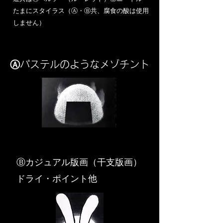
​たまにスタイラス（Ⓐ・Ⓑ共、腐食の酸は使用
しません）
Ⓐパステルのようなメゾチント
​Ⓑカジュアル版画（干支版画）
ドライ・ポイント他