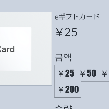
eギフトカード
￥25
금액
￥25
￥50
￥
￥200
수량