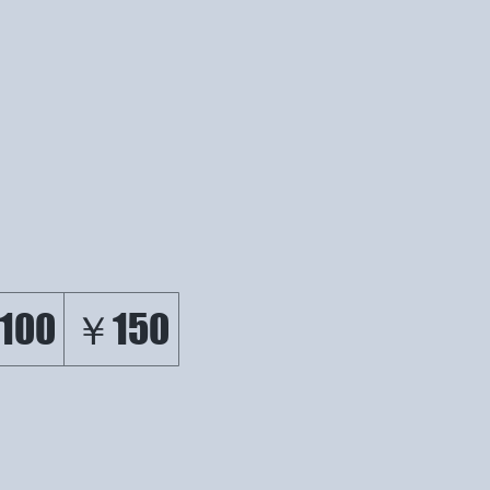
100
￥150