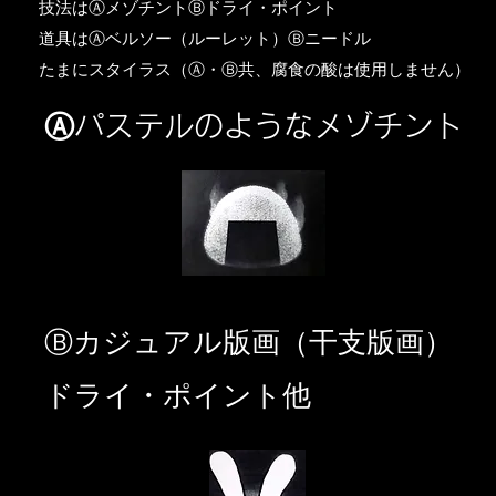
​技法はⒶメゾチントⒷドライ・ポイント
道具はⒶベルソー（ルーレット）Ⓑニードル
​たまにスタイラス（Ⓐ・Ⓑ共、腐食の酸は使用しません）
Ⓐパステルのようなメゾチント
​Ⓑカジュアル版画（干支版画）
ドライ・ポイント他