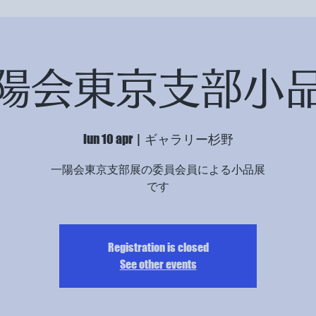
陽会東京支部小
lun 10 apr
  |  
ギャラリー杉野
一陽会東京支部展の委員会員による小品展
です
Registration is closed
See other events