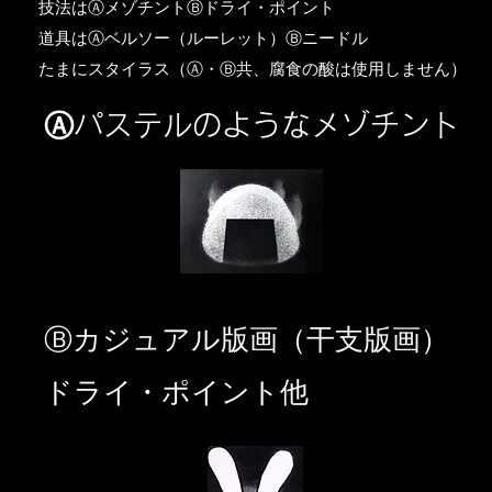
​技法はⒶメゾチントⒷドライ・ポイント
道具はⒶベルソー（ルーレット）Ⓑニードル
​たまにスタイラス（Ⓐ・Ⓑ共、腐食の酸は使用しません）
Ⓐパステルのようなメゾチント
​Ⓑカジュアル版画（干支版画）
ドライ・ポイント他