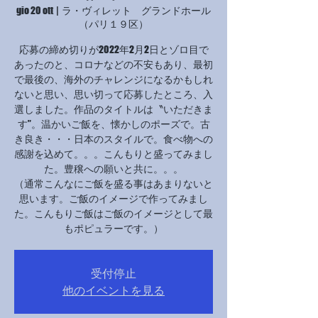
gio 20 ott
  |  
ラ・ヴィレット グランドホール
（パリ１９区）
応募の締め切りが2022年2月2日とゾロ目で
あったのと、コロナなどの不安もあり、最初
で最後の、海外のチャレンジになるかもしれ
ないと思い、思い切って応募したところ、入
選しました。作品のタイトルは〝いただきま
す”。温かいご飯を、懐かしのポーズで。古
き良き・・・日本のスタイルで。食べ物への
感謝を込めて。。。こんもりと盛ってみまし
た。豊穣への願いと共に。。。
（通常こんなにご飯を盛る事はあまりないと
思います。ご飯のイメージで作ってみまし
た。こんもりご飯はご飯のイメージとして最
もポピュラーです。）
受付停止
他のイベントを見る