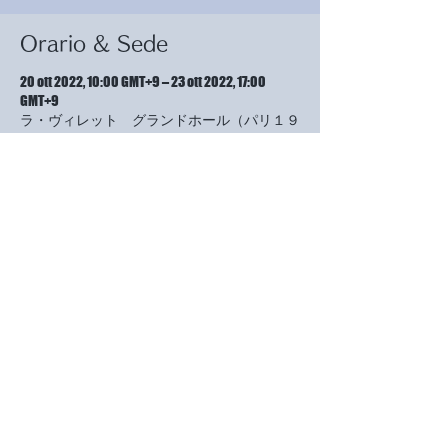
Orario & Sede
20 ott 2022, 10:00 GMT+9 – 23 ott 2022, 17:00
GMT+9
ラ・ヴィレット グランドホール（パリ１９
区）, Ｐarc de la Villette－211 avenue
jean jaures－75019 Paris
Info sull'evento
今年の会場は、オリンピック開催の準備のた
め、例年の会場ではなく、パリで最も大きな
公園の中にある施設で開催だそうです。
無事に開催される事を祈るだけです。（作品
の映像が一部かけているようですが、ホーム
ページのhttps://kobayashimiira.com,
小林ミイラの世界まで見ていただきますと、
イベントの表扉に載っています。）