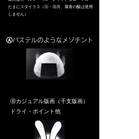
​たまにスタイラス（Ⓐ・Ⓑ共、腐食の酸は使用
しません）
Ⓐパステルのようなメゾチント
​Ⓑカジュアル版画（干支版画）
ドライ・ポイント他