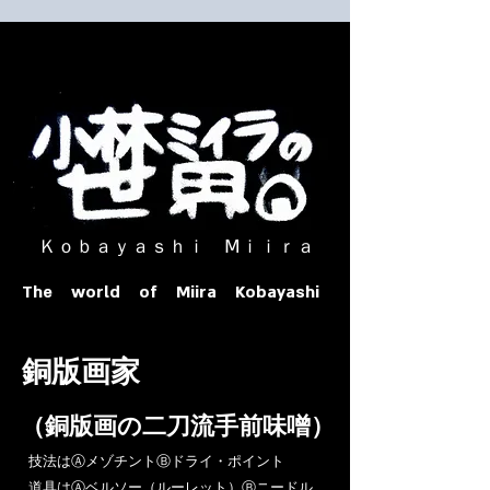
​ Ｋｏｂａｙａｓｈｉ Ⅿｉｉｒａ​
The world of Miira Kobayashi
​銅版画家
​（銅版画の二刀流手前味噌）
​技法はⒶメゾチントⒷドライ・ポイント
道具はⒶベルソー（ルーレット）Ⓑニードル