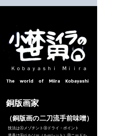
​ Ｋｏｂａｙａｓｈｉ Ⅿｉｉｒａ​
The world of Miira Kobayashi
​銅版画家
​（銅版画の二刀流手前味噌）
​技法はⒶメゾチントⒷドライ・ポイント
道具はⒶベルソー（ルーレット）Ⓑニードル