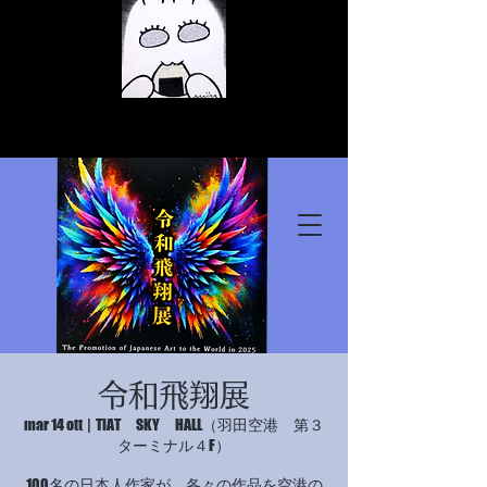
© Copyright
© Copyright
令和飛翔展
© Copyright
mar 14 ott
  |  
TIAT SKY HALL（羽田空港 第３
ターミナル４F）
100名の日本人作家が、各々の作品を空港の