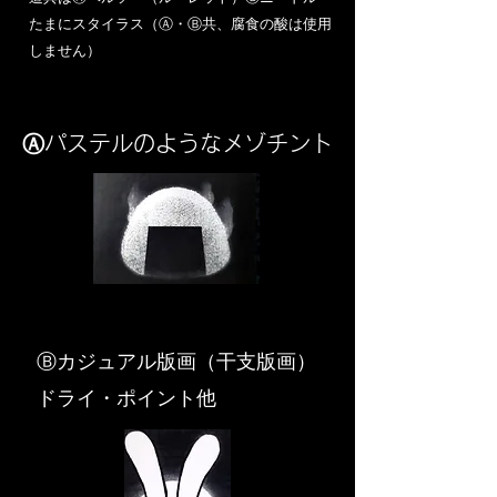
​たまにスタイラス（Ⓐ・Ⓑ共、腐食の酸は使用
しません）
Ⓐパステルのようなメゾチント
​Ⓑカジュアル版画（干支版画）
ドライ・ポイント他