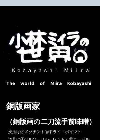
​ Ｋｏｂａｙａｓｈｉ Ⅿｉｉｒａ​
The world of Miira Kobayashi
​銅版画家
​（銅版画の二刀流手前味噌）
​技法はⒶメゾチントⒷドライ・ポイント
道具はⒶベルソー（ルーレット）Ⓑニードル