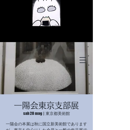
© Copyright
© Copyright
一陽会東京支部展
© Copyright
sab 28 mag
  |  
東京都美術館
一陽会の本展は秋に国立新美術館であります
が、東京を中心にした会員と一般の作品展で