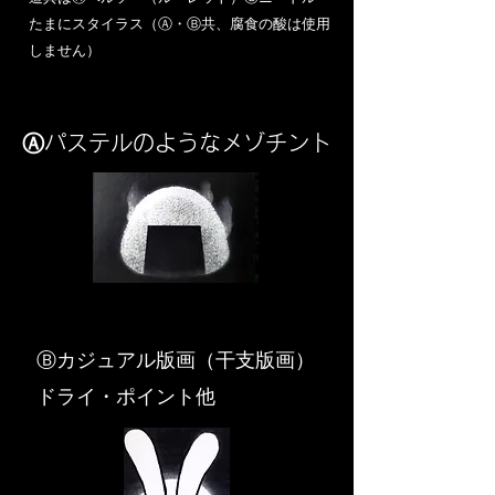
​たまにスタイラス（Ⓐ・Ⓑ共、腐食の酸は使用
しません）
Ⓐパステルのようなメゾチント
​Ⓑカジュアル版画（干支版画）
ドライ・ポイント他