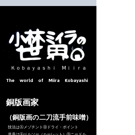
​ Ｋｏｂａｙａｓｈｉ Ⅿｉｉｒａ​
The world of Miira Kobayashi
​銅版画家
​（銅版画の二刀流手前味噌）
​技法はⒶメゾチントⒷドライ・ポイント
道具はⒶベルソー（ルーレット）Ⓑニードル