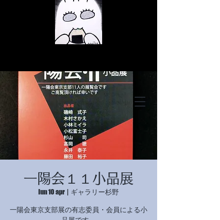
© Copyright
© Copyright
一陽会１１小品展
© Copyright
lun 10 apr
  |  
ギャラリー杉野
一陽会東京支部展の有志委員・会員による小
品展です。