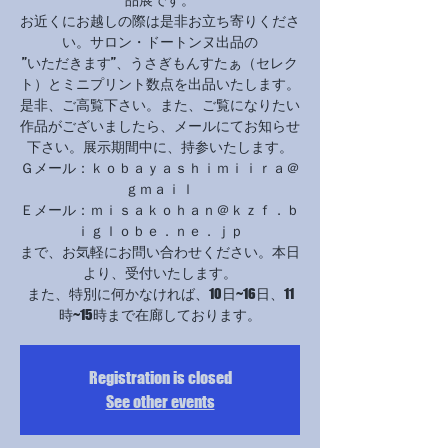
お近くにお越しの際は是非お立ち寄りくださ
い。サロン・ドートンヌ出品の
”いただきます”、うさぎもんすたぁ（セレク
ト）とミニプリント数点を出品いたします。
是非、ご高覧下さい。また、ご覧になりたい
作品がございましたら、メールにてお知らせ
下さい。展示期間中に、持参いたします。
Ｇメール：ｋｏｂａｙａｓｈｉｍｉｉｒａ＠
ｇｍａｉｌ
Ｅメール：ｍｉｓａｋｏｈａｎ＠ｋｚｆ．ｂ
ｉｇｌｏｂｅ．ｎｅ．ｊｐ
まで、お気軽にお問い合わせください。本日
より、受付いたします。
また、特別に何かなければ、10日~16日、11
時~15時まで在廊しております。
Registration is closed
See other events