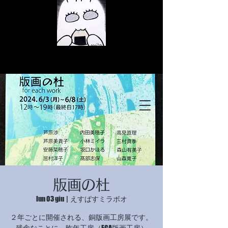
© Copyright
© Copyright
版画の杜
© Copyright
lun 03 giu
  |  
えすぱすミラボオ
２年ごとに開催される、銅版画工房展です。
残念なことに、昨年工房（EGA版画工房）