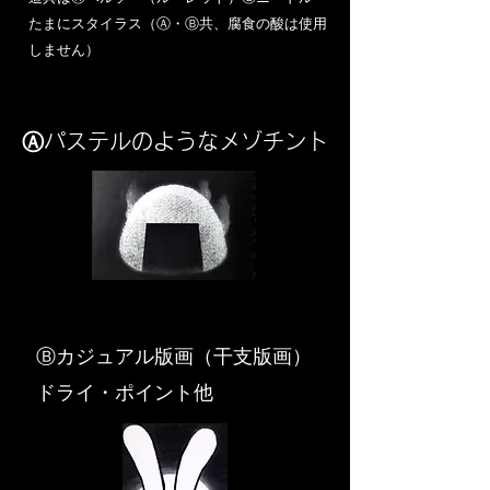
​たまにスタイラス（Ⓐ・Ⓑ共、腐食の酸は使用
しません）
Ⓐパステルのようなメゾチント
​Ⓑカジュアル版画（干支版画）
ドライ・ポイント他