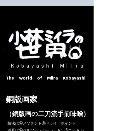
​ Ｋｏｂａｙａｓｈｉ Ⅿｉｉｒａ​
The world of Miira Kobayashi
​銅版画家
​（銅版画の二刀流手前味噌）
​技法はⒶメゾチントⒷドライ・ポイント
道具はⒶベルソー（ルーレット）Ⓑニードル