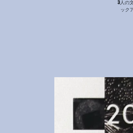
3人の
ック