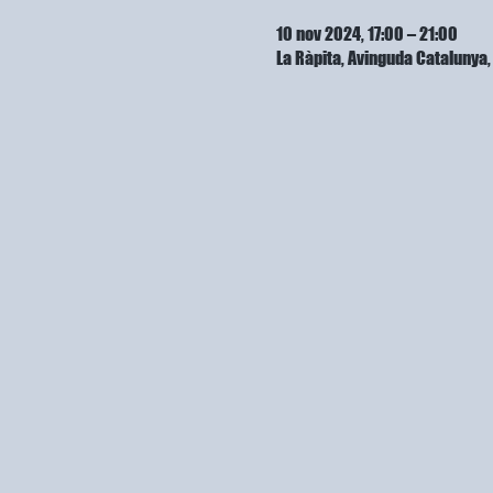
10 nov 2024, 17:00 – 21:00
La Ràpita, Avinguda Cataluny