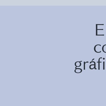
E
c
grá