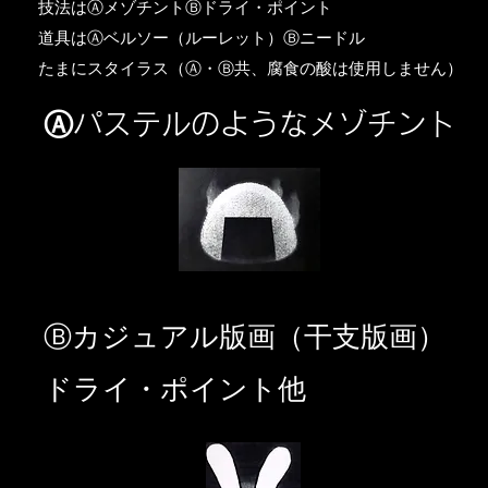
​技法はⒶメゾチントⒷドライ・ポイント
道具はⒶベルソー（ルーレット）Ⓑニードル
​たまにスタイラス（Ⓐ・Ⓑ共、腐食の酸は使用しません）
Ⓐパステルのようなメゾチント
​Ⓑカジュアル版画（干支版画）
ドライ・ポイント他