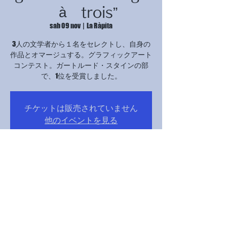
à trois”
sab 09 nov
  |  
La Ràpita
3人の文学者から１名をセレクトし、自身の
作品とオマージュする。グラフィックアート
コンテスト。ガートルード・スタインの部
で、1位を受賞しました。
チケットは販売されていません
他のイベントを見る
Orario & Sede
09 nov 2024, 17:00 – 21:00
La Ràpita, Avinguda Catalunya, 12B, 43540 La
Ràpita, Tarragona, スペイン