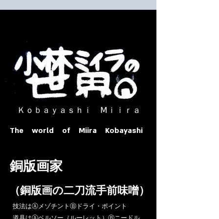
​ Ｋｏｂａｙａｓｈｉ Ⅿｉｉｒａ​
The world of Miira Kobayashi
​銅版画家
​（銅版画の二刀流手前味噌）
​技法はⒶメゾチントⒷドライ・ポイント
道具はⒶベルソー（ルーレット）Ⓑニードル