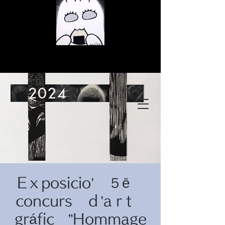
© Copyright
© Copyright
Eｘposicio’ ５ē
© Copyright
concurs ｄ’aｒt
gráfic ”Hommage