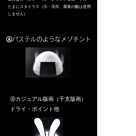
​たまにスタイラス（Ⓐ・Ⓑ共、腐食の酸は使用
しません）
Ⓐパステルのようなメゾチント
​Ⓑカジュアル版画（干支版画）
ドライ・ポイント他