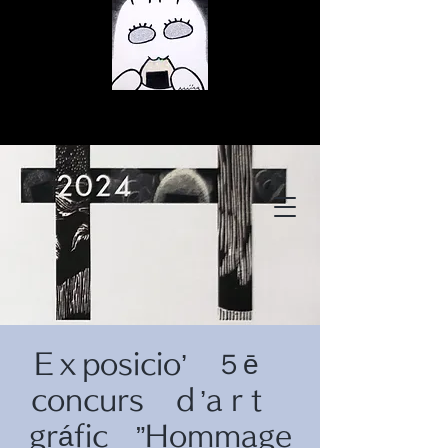
© Copyright
© Copyright
Eｘposicio’ ５ē
© Copyright
concurs ｄ’aｒt
gráfic ”Hommage