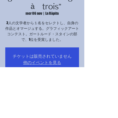
à trois”
mer 06 nov
  |  
La Ràpita
3人の文学者から１名をセレクトし、自身の
作品とオマージュする。グラフィックアート
コンテスト。ガートルード・スタインの部
で、1位を受賞しました。
チケットは販売されていません
他のイベントを見る
Orario & Sede
06 nov 2024, 17:00 – 21:00
La Ràpita, Avinguda Catalunya, 12B, 43540 La
Ràpita, Tarragona, スペイン