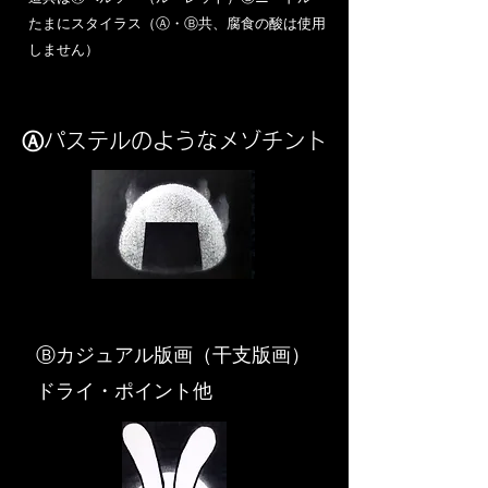
​たまにスタイラス（Ⓐ・Ⓑ共、腐食の酸は使用
しません）
Ⓐパステルのようなメゾチント
​Ⓑカジュアル版画（干支版画）
ドライ・ポイント他