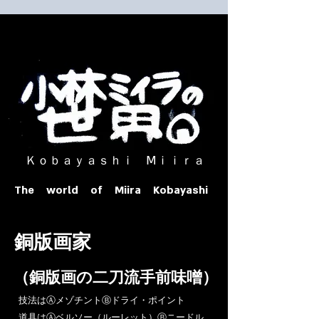
​ Ｋｏｂａｙａｓｈｉ Ⅿｉｉｒａ​
The world of Miira Kobayashi
​銅版画家
​（銅版画の二刀流手前味噌）
​技法はⒶメゾチントⒷドライ・ポイント
道具はⒶベルソー（ルーレット）Ⓑニードル