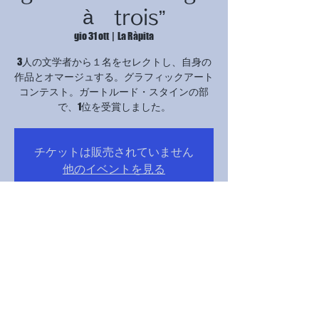
à trois”
gio 31 ott
  |  
La Ràpita
3人の文学者から１名をセレクトし、自身の
作品とオマージュする。グラフィックアート
コンテスト。ガートルード・スタインの部
で、1位を受賞しました。
チケットは販売されていません
他のイベントを見る
Orario & Sede
31 ott 2024, 17:00 – 21:00
La Ràpita, Avinguda Catalunya, 12B, 43540 La
Ràpita, Tarragona, スペイン