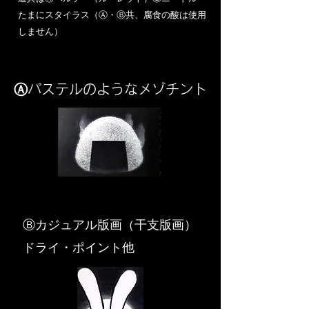
​たまにスタイラス（Ⓐ・Ⓑ共、腐食の酸は使用
しません）
Ⓐパステルのようなメゾチント
​Ⓑカジュアル版画（干支版画）
ドライ・ポイント他