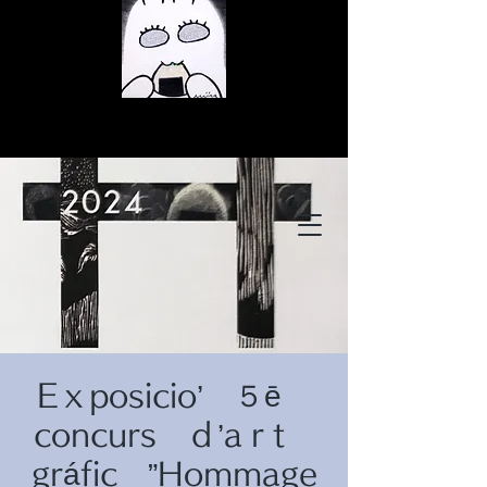
© Copyright
© Copyright
Eｘposicio’ ５ē
© Copyright
concurs ｄ’aｒt
gráfic ”Hommage