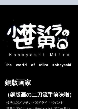
​ Ｋｏｂａｙａｓｈｉ Ⅿｉｉｒａ​
The world of Miira Kobayashi
​銅版画家
​（銅版画の二刀流手前味噌）
​技法はⒶメゾチントⒷドライ・ポイント
道具はⒶベルソー（ルーレット）Ⓑニードル