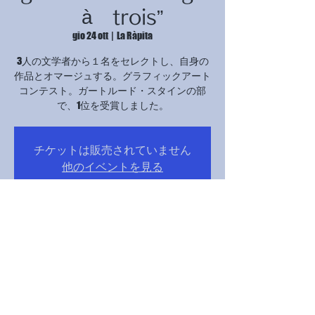
à trois”
gio 24 ott
  |  
La Ràpita
3人の文学者から１名をセレクトし、自身の
作品とオマージュする。グラフィックアート
コンテスト。ガートルード・スタインの部
で、1位を受賞しました。
チケットは販売されていません
他のイベントを見る
Orario & Sede
24 ott 2024, 17:00 – 21:00
La Ràpita, Avinguda Catalunya, 12B, 43540 La
Ràpita, Tarragona, スペイン