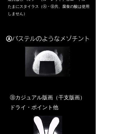
​たまにスタイラス（Ⓐ・Ⓑ共、腐食の酸は使用
しません）
Ⓐパステルのようなメゾチント
​Ⓑカジュアル版画（干支版画）
ドライ・ポイント他