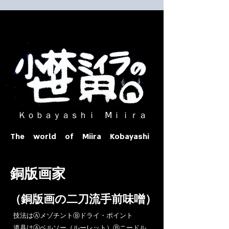
​ Ｋｏｂａｙａｓｈｉ Ⅿｉｉｒａ​
The world of Miira Kobayashi
​銅版画家
​（銅版画の二刀流手前味噌）
​技法はⒶメゾチントⒷドライ・ポイント
道具はⒶベルソー（ルーレット）Ⓑニードル