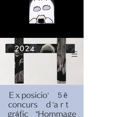
© Copyright
© Copyright
Eｘposicio’ ５ē
© Copyright
concurs ｄ’aｒt
gráfic ”Hommage