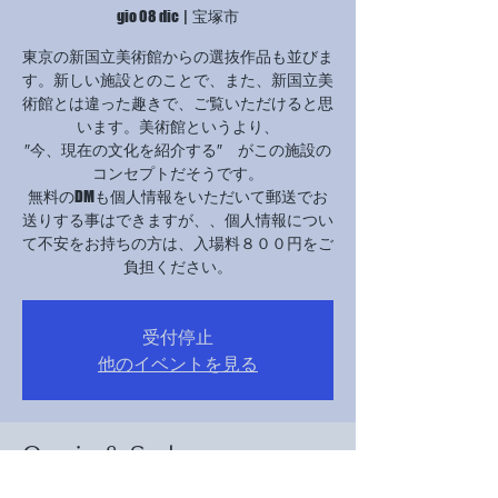
gio 08 dic
  |  
宝塚市
東京の新国立美術館からの選抜作品も並びま
す。新しい施設とのことで、また、新国立美
術館とは違った趣きで、ご覧いただけると思
います。美術館というより、
″今、現在の文化を紹介する″ がこの施設の
コンセプトだそうです。
無料のDMも個人情報をいただいて郵送でお
送りする事はできますが、、個人情報につい
て不安をお持ちの方は、入場料８００円をご
負担ください。
受付停止
他のイベントを見る
Orario & Sede
08 dic 2022, 10:00 – 13 dic 2022, 18:00