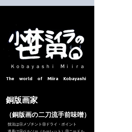
​ Ｋｏｂａｙａｓｈｉ Ⅿｉｉｒａ​
The world of Miira Kobayashi
​銅版画家
​（銅版画の二刀流手前味噌）
​技法はⒶメゾチントⒷドライ・ポイント
道具はⒶベルソー（ルーレット）Ⓑニードル