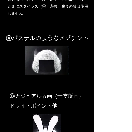
​たまにスタイラス（Ⓐ・Ⓑ共、腐食の酸は使用
しません）
Ⓐパステルのようなメゾチント
​Ⓑカジュアル版画（干支版画）
ドライ・ポイント他