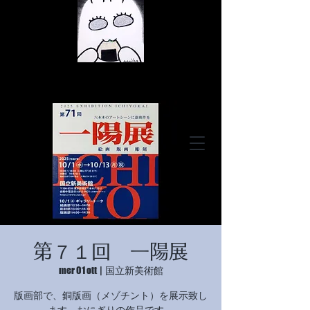
© Copyright
© Copyright
第７１回 一陽展
© Copyright
mer 01 ott
  |  
国立新美術館
版画部で、銅版画（メゾチント）を展示致し
ます。おにぎりの作品です。