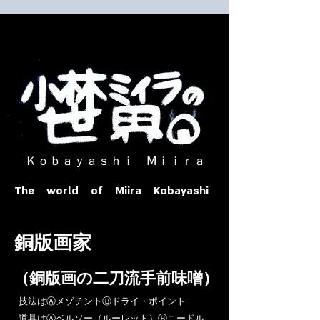
​ Ｋｏｂａｙａｓｈｉ Ⅿｉｉｒａ​
The world of Miira Kobayashi
​銅版画家
​（銅版画の二刀流手前味噌）
​技法はⒶメゾチントⒷドライ・ポイント
道具はⒶベルソー（ルーレット）Ⓑニードル