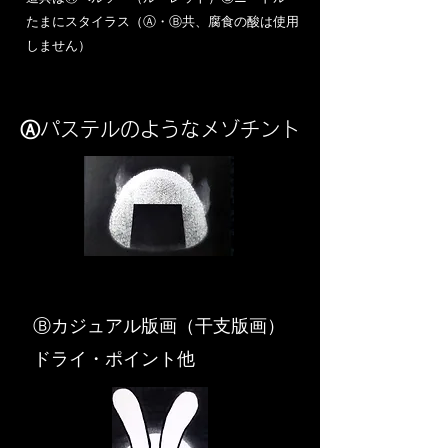
​たまにスタイラス（Ⓐ・Ⓑ共、腐食の酸は使用
しません）
Ⓐパステルのようなメゾチント
​Ⓑカジュアル版画（干支版画）
ドライ・ポイント他