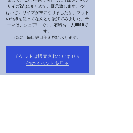
サイズ2点にまとめて、展示致します。今年
は小さいサイズが主になりましたが、マット
の台紙を使ってなんとか繋げてみました。テ
ーマは、シェア! です。有料お一人¥800で
す。
ほぼ、毎日終日美術館におります。
チケットは販売されていません
他のイベントを見る
Orario & Sede
04 ott 2023, 10:00 GMT+9 – 16 ott 2023, 14:30
GMT+9
国立新美術館, 日本、〒106-8558 東京都港区
六本木７丁目２２−２ 国立新美術館