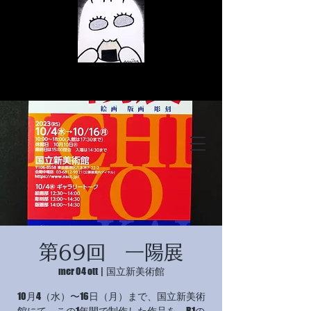
© Copyright
© Copyright
第69回 一陽展
© Copyright
mer 04 ott
  |  
国立新美術館
10月4（水）〜16日（月）まで、国立新美術
館にて、この1年間で制作した作品を、B1の