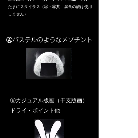
​たまにスタイラス（Ⓐ・Ⓑ共、腐食の酸は使用
しません）
Ⓐパステルのようなメゾチント
​Ⓑカジュアル版画（干支版画）
ドライ・ポイント他