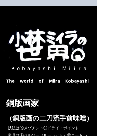
​ Ｋｏｂａｙａｓｈｉ Ⅿｉｉｒａ​
The world of Miira Kobayashi
​銅版画家
​（銅版画の二刀流手前味噌）
​技法はⒶメゾチントⒷドライ・ポイント
道具はⒶベルソー（ルーレット）Ⓑニードル