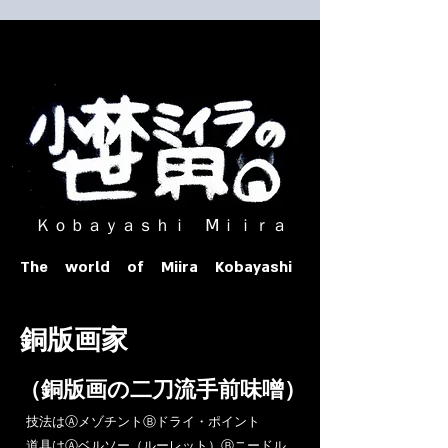
​ Ｋｏｂａｙａｓｈｉ Ⅿｉｉｒａ​
The world of Miira Kobayashi
​銅版画家
​（銅版画の二刀流手前味噌）
​技法はⒶメゾチントⒷドライ・ポイント
道具はⒶベルソー（ルーレット）Ⓑニードル