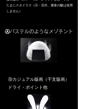
​たまにスタイラス（Ⓐ・Ⓑ共、腐食の酸は使用
しません）
Ⓐパステルのようなメゾチント
​Ⓑカジュアル版画（干支版画）
ドライ・ポイント他