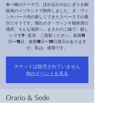
食べ物のテーマで、ほかほかのおにぎりを銅
版画のメゾチントで制作しました。ダ・ヴィ
ンチパーク内の新しくできたスペースでの展
示だそうです。憧れのダ・ヴィンチ様終焉の
場所。そんな場所へ、まさかのご縁で、嬉し
いです!!✨是非、ご高覧ください。前期14
日〜16日、後期18日〜20日展示があります
が、私は、後期です。
チケットは販売されていません
他のイベントを見る
Orario & Sede
18 ott 2023, 10:00 – 20 ott 2023, 17:00
クロ・リュセ城, 2 Rue du Clos Lucé, 37400
Amboise, フランス