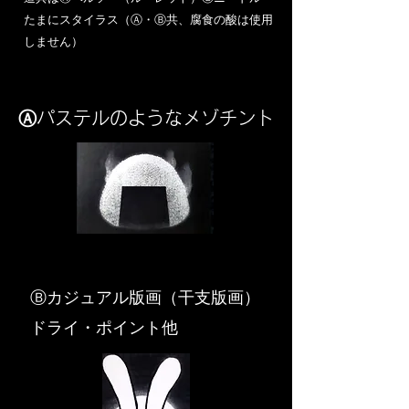
​たまにスタイラス（Ⓐ・Ⓑ共、腐食の酸は使用
しません）
Ⓐパステルのようなメゾチント
​Ⓑカジュアル版画（干支版画）
ドライ・ポイント他