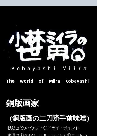
​ Ｋｏｂａｙａｓｈｉ Ⅿｉｉｒａ​
The world of Miira Kobayashi
​銅版画家
​（銅版画の二刀流手前味噌）
​技法はⒶメゾチントⒷドライ・ポイント
道具はⒶベルソー（ルーレット）Ⓑニードル