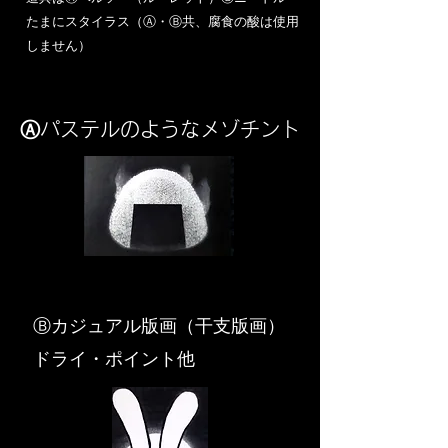
​たまにスタイラス（Ⓐ・Ⓑ共、腐食の酸は使用
しません）
Ⓐパステルのようなメゾチント
​Ⓑカジュアル版画（干支版画）
ドライ・ポイント他