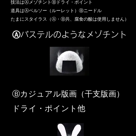
​技法はⒶメゾチントⒷドライ・ポイント
道具はⒶベルソー（ルーレット）Ⓑニードル
​たまにスタイラス（Ⓐ・Ⓑ共、腐食の酸は使用しません）
Ⓐパステルのようなメゾチント
​Ⓑカジュアル版画（干支版画）
ドライ・ポイント他