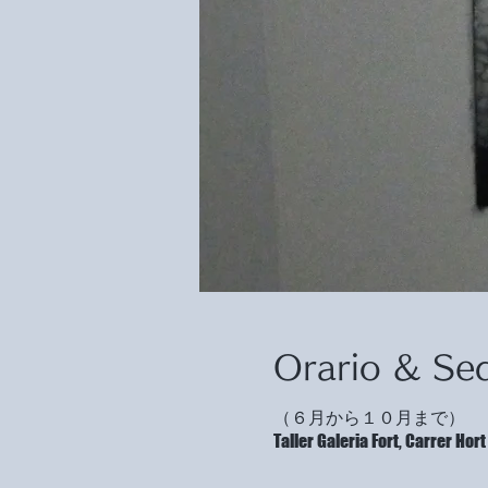
Orario & Se
（６月から１０月まで）
Taller Galeria Fort, Carrer H