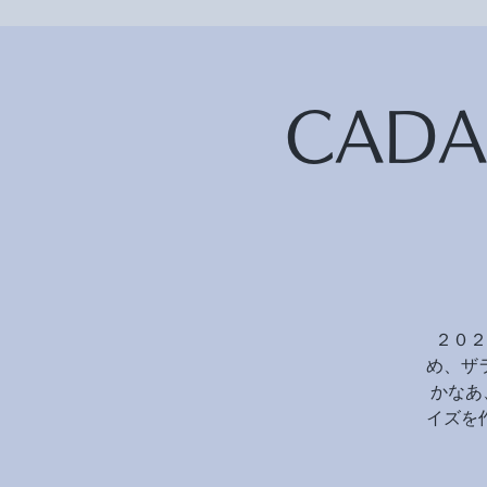
CAD
２０２
め、ザ
かなあ
イズを