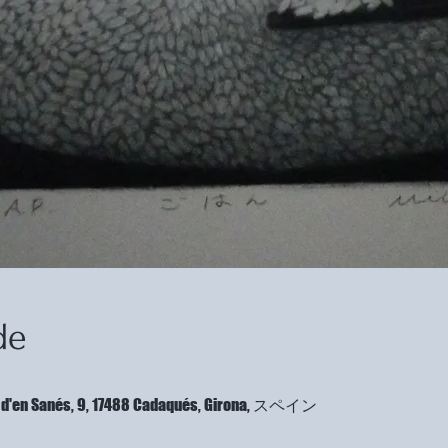
de
ort d'en Sanés, 9, 17488 Cadaqués, Girona, スペイン