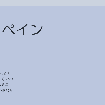
スペイン
ったた
かないの
のミニサ
小さなサ