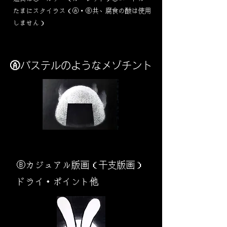
​たまにスタイラス（Ⓐ・Ⓑ共、腐食の酸は使用
しません）
Ⓐパステルのようなメゾチント
​Ⓑカジュアル版画（干支版画）
ドライ・ポイント他