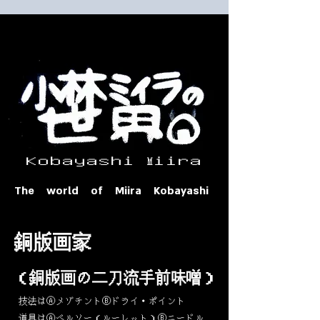
​ Ｋｏｂａｙａｓｈｉ Ⅿｉｉｒａ​
The world of Miira Kobayashi
​銅版画家
​（銅版画の二刀流手前味噌）
​技法はⒶメゾチントⒷドライ・ポイント
道具はⒶベルソー（ルーレット）Ⓑニードル