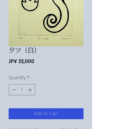
タツ（白）
Price
JP¥ 22,000
Quantity
*
Add to Cart