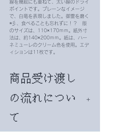
線を幾絵にも重ねて、太い線のドライ
ポイントです。プレーンなイメージ
で、白竜を表現しました。御霊を磨く
☆彡、食べることも忘れずに！？ 版
のサイズは、110×170ｍｍ。紙外寸
法は、約140×200ｍｍ。紙は、ハー
ネミューレのクリーム色を使用。エデ
ィションは11枚です。
商品受け渡し
の流れについ
て
まず、ご希望の商品名をお知らせ下さ