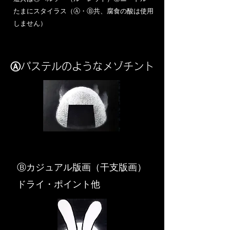
​たまにスタイラス（Ⓐ・Ⓑ共、腐食の酸は使用
しません）
Ⓐパステルのようなメゾチント
​Ⓑカジュアル版画（干支版画）
ドライ・ポイント他