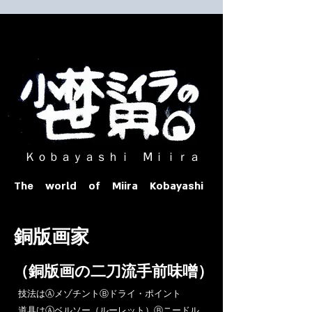
​ Ｋｏｂａｙａｓｈｉ Ⅿｉｉｒａ​
The world of Miira Kobayashi
​銅版画家
​（銅版画の二刀流手前味噌）
​技法はⒶメゾチントⒷドライ・ポイント
道具はⒶベルソー（ルーレット）Ⓑニードル