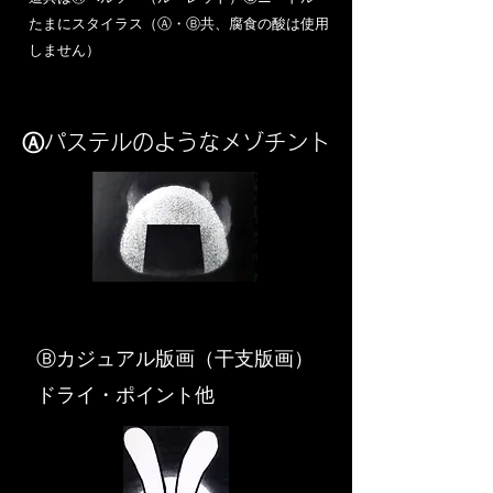
​たまにスタイラス（Ⓐ・Ⓑ共、腐食の酸は使用
しません）
Ⓐパステルのようなメゾチント
​Ⓑカジュアル版画（干支版画）
ドライ・ポイント他