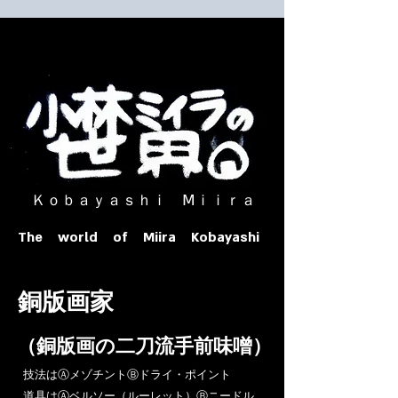
​ Ｋｏｂａｙａｓｈｉ Ⅿｉｉｒａ​
The world of Miira Kobayashi
​銅版画家
​（銅版画の二刀流手前味噌）
​技法はⒶメゾチントⒷドライ・ポイント
道具はⒶベルソー（ルーレット）Ⓑニードル