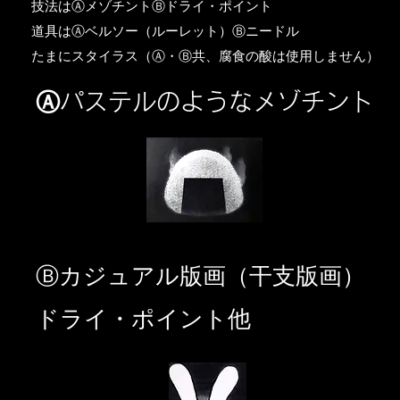
​技法はⒶメゾチントⒷドライ・ポイント
道具はⒶベルソー（ルーレット）Ⓑニードル
​たまにスタイラス（Ⓐ・Ⓑ共、腐食の酸は使用しません）
Ⓐパステルのようなメゾチント
​Ⓑカジュアル版画（干支版画）
ドライ・ポイント他