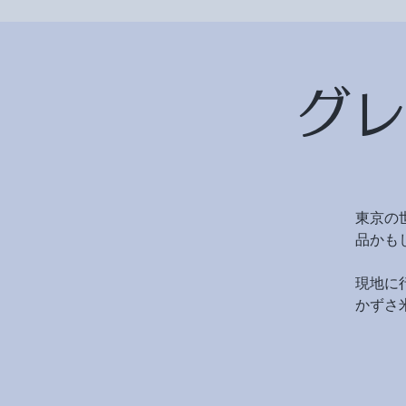
グレ
東京の
品かも
現地に
かずさ