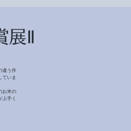
賞展Ⅱ
の違う作
していま
のお米の
が上手く