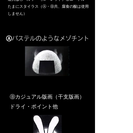
​たまにスタイラス（Ⓐ・Ⓑ共、腐食の酸は使用
しません）
Ⓐパステルのようなメゾチント
​Ⓑカジュアル版画（干支版画）
ドライ・ポイント他