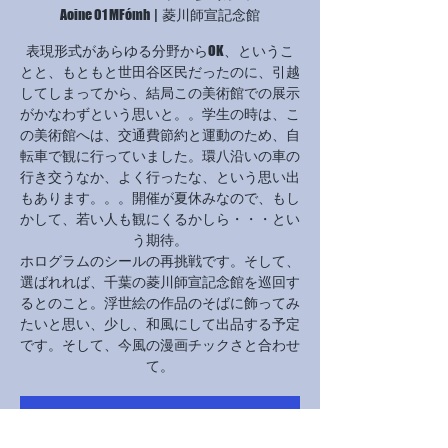
Aoine 01 MFómh
  |  
菱川師宣記念館
表現形式があらゆる分野からOK、というこ
とと、もともと世田谷区民だったのに、引越
してしまってから、結局この美術館での展示
がかなわずという思いと。。学生の時は、こ
の美術館へは、交通費節約と運動のため、自
転車で観に行っていました。環八沿いの車の
行き交うなか、よく行ったな、という思い出
もあります。。。開催が夏休みなので、もし
かして、若い人も観にくるかしら・・・とい
う期待。
ホログラムのシールの再挑戦です。そして、
選ばれれば、千葉の菱川師宣記念館を巡回す
るとのこと。浮世絵の作品のそばに飾ってみ
たいと思い、少し、和風にして出品する予定
です。そして、今風の漫画チックさと合わせ
チケットは販売されていません