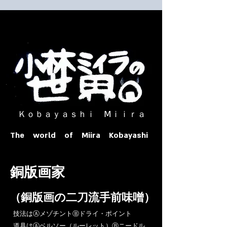
​ Ｋｏｂａｙａｓｈｉ Ⅿｉｉｒａ​
The world of Miira Kobayashi
​銅版画家
​（銅版画の二刀流手前味噌）
​技法はⒶメゾチントⒷドライ・ポイント
道具はⒶベルソー（ルーレット）Ⓑニードル