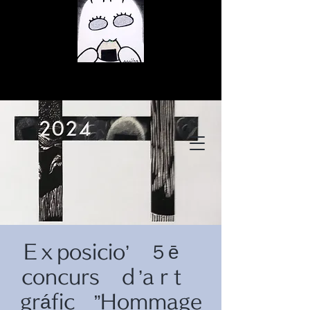
© Copyright
© Copyright
Eｘposicio’ ５ē
© Copyright
concurs ｄ’aｒt
gráfic ”Hommage