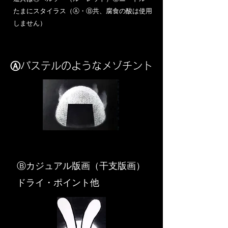
​たまにスタイラス（Ⓐ・Ⓑ共、腐食の酸は使用
しません）
Ⓐパステルのようなメゾチント
​Ⓑカジュアル版画（干支版画）
ドライ・ポイント他