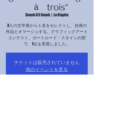
à trois”
Domh 03 Samh
  |  
La Ràpita
3人の文学者から１名をセレクトし、自身の
作品とオマージュする。グラフィックアート
コンテスト。ガートルード・スタインの部
で、1位を受賞しました。
チケットは販売されていません
他のイベントを見る
Time & Location
03 Samh 2024, 17:00 – 21:00
La Ràpita, Avinguda Catalunya, 12B, 43540 La
Ràpita, Tarragona, スペイン