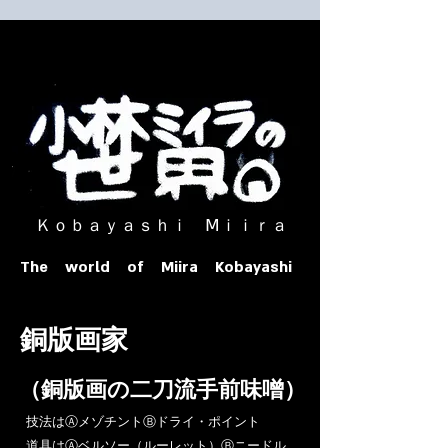
​ Ｋｏｂａｙａｓｈｉ Ⅿｉｉｒａ​
The world of Miira Kobayashi
​銅版画家
​（銅版画の二刀流手前味噌）
​技法はⒶメゾチントⒷドライ・ポイント
道具はⒶベルソー（ルーレット）Ⓑニードル