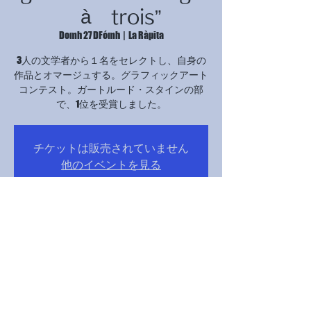
à trois”
Domh 27 DFómh
  |  
La Ràpita
3人の文学者から１名をセレクトし、自身の
作品とオマージュする。グラフィックアート
コンテスト。ガートルード・スタインの部
で、1位を受賞しました。
チケットは販売されていません
他のイベントを見る
Time & Location
27 DFómh 2024, 17:00 – 21:00
La Ràpita, Avinguda Catalunya, 12B, 43540 La
Ràpita, Tarragona, スペイン