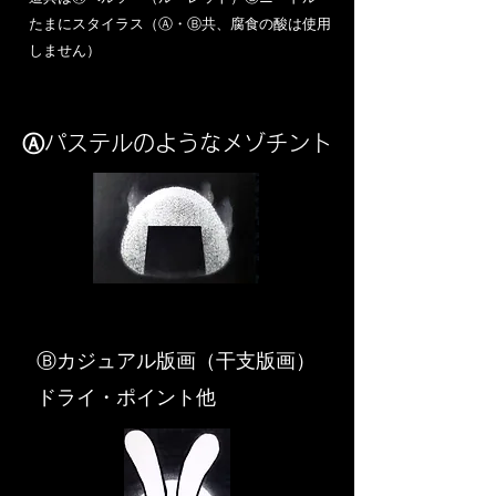
​たまにスタイラス（Ⓐ・Ⓑ共、腐食の酸は使用
しません）
Ⓐパステルのようなメゾチント
​Ⓑカジュアル版画（干支版画）
ドライ・ポイント他