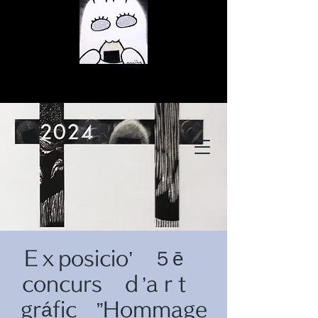
© Copyright
© Copyright
Eｘposicio’ ５ē
© Copyright
concurs ｄ’aｒt
gráfic ”Hommage