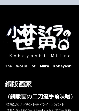
​ Ｋｏｂａｙａｓｈｉ Ⅿｉｉｒａ​
The world of Miira Kobayashi
​銅版画家
​（銅版画の二刀流手前味噌）
​技法はⒶメゾチントⒷドライ・ポイント
道具はⒶベルソー（ルーレット）Ⓑニードル