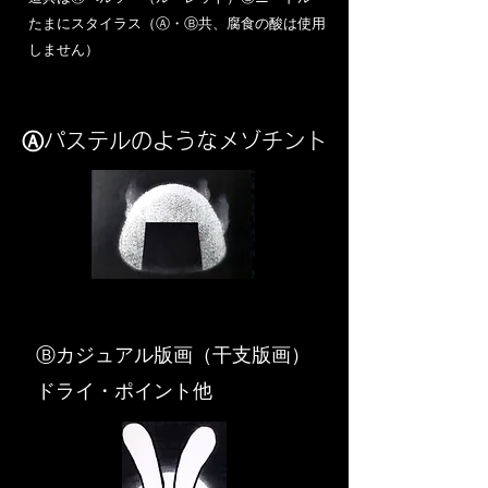
​たまにスタイラス（Ⓐ・Ⓑ共、腐食の酸は使用
しません）
Ⓐパステルのようなメゾチント
​Ⓑカジュアル版画（干支版画）
ドライ・ポイント他