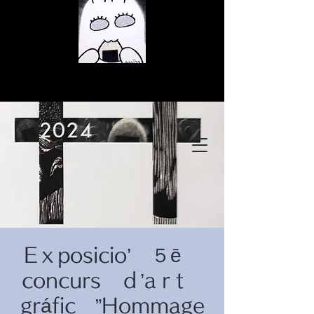
© Copyright
© Copyright
Eｘposicio’ ５ē
© Copyright
concurs ｄ’aｒt
gráfic ”Hommage