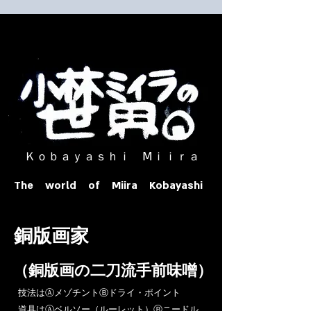
​ Ｋｏｂａｙａｓｈｉ Ⅿｉｉｒａ​
The world of Miira Kobayashi
​銅版画家
​（銅版画の二刀流手前味噌）
​技法はⒶメゾチントⒷドライ・ポイント
道具はⒶベルソー（ルーレット）Ⓑニードル