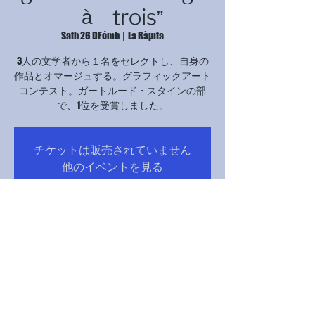
à trois”
Sath 26 DFómh
  |  
La Ràpita
3人の文学者から１名をセレクトし、自身の
作品とオマージュする。グラフィックアート
コンテスト。ガートルード・スタインの部
で、1位を受賞しました。
チケットは販売されていません
他のイベントを見る
Time & Location
26 DFómh 2024, 17:00 – 21:00
La Ràpita, Avinguda Catalunya, 12B, 43540 La
Ràpita, Tarragona, スペイン