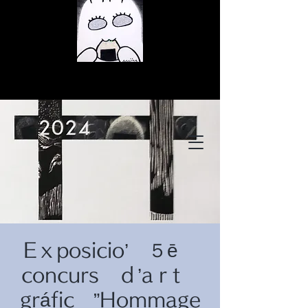
© Copyright
© Copyright
Eｘposicio’ ５ē
© Copyright
concurs ｄ’aｒt
gráfic ”Hommage