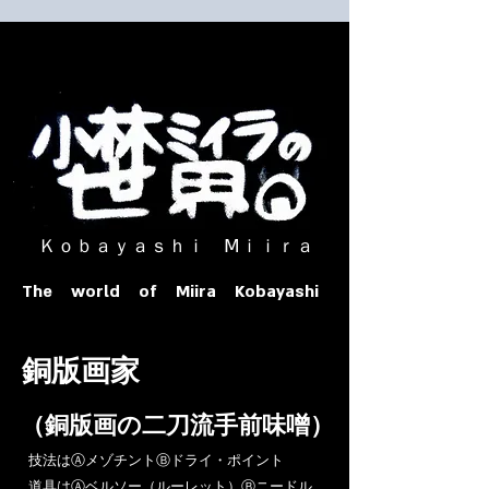
​ Ｋｏｂａｙａｓｈｉ Ⅿｉｉｒａ​
The world of Miira Kobayashi
​銅版画家
​（銅版画の二刀流手前味噌）
​技法はⒶメゾチントⒷドライ・ポイント
道具はⒶベルソー（ルーレット）Ⓑニードル