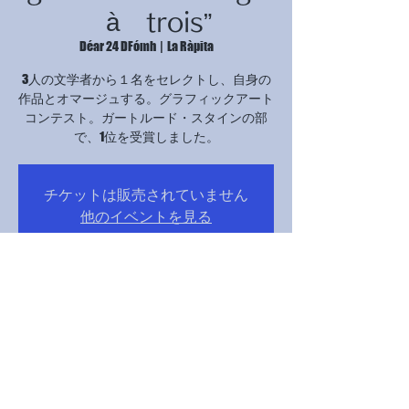
à trois”
Déar 24 DFómh
  |  
La Ràpita
3人の文学者から１名をセレクトし、自身の
作品とオマージュする。グラフィックアート
コンテスト。ガートルード・スタインの部
で、1位を受賞しました。
チケットは販売されていません
他のイベントを見る
Time & Location
24 DFómh 2024, 17:00 – 21:00
La Ràpita, Avinguda Catalunya, 12B, 43540 La
Ràpita, Tarragona, スペイン