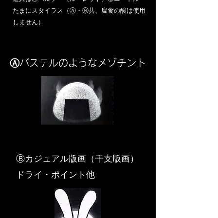
​たまにスタイラス（Ⓐ・Ⓑ共、腐食の酸は使用
しません）
Ⓐパステルのようなメゾチント
​Ⓑカジュアル版画（干支版画）
ドライ・ポイント他