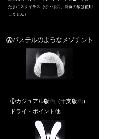
​たまにスタイラス（Ⓐ・Ⓑ共、腐食の酸は使用
しません）
Ⓐパステルのようなメゾチント
​Ⓑカジュアル版画（干支版画）
ドライ・ポイント他