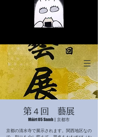
© Copyright
© Copyright
第４回 藝展
© Copyright
Máirt 05 Samh
  |  
京都市
京都の清水寺で展示されます。関西地区なの
で、刷りを少し変えて、題名をおむすび（お