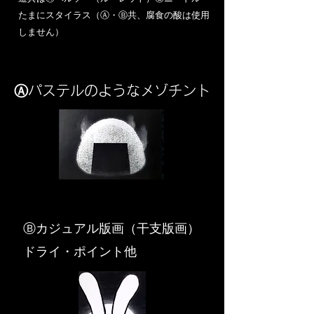
​たまにスタイラス（Ⓐ・Ⓑ共、腐食の酸は使用
しません）
Ⓐパステルのようなメゾチント
​Ⓑカジュアル版画（干支版画）
ドライ・ポイント他