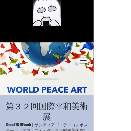
© Copyright
© Copyright
第３２回国際平和美術
© Copyright
展
Céad 16 DFómh
  |  
サンティアゴ・デ・コンポス
テーラ（エウヘニオ・グラネル財団美術館）