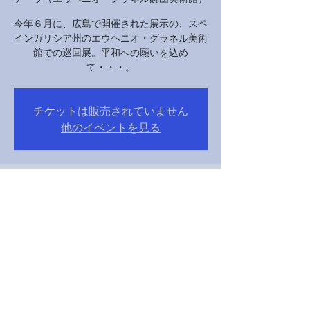
今年６月に、広島で開催された展示の、スペ
インガリシア州のエウヘニオ・グラネル美術
館での巡回展。平和への願いを込め
て・・・。
チケットは販売されていません
他のイベントを見る
Time & Location
16 DFómh 2024, 10:00 – 22 DFómh 2024, 18:00
サンティアゴ・デ・コンポステーラ（エウヘ
ニオ・グラネル財団美術館）, スペイン 〒
15702 ア・コルーニャ サンティアゴ・デ・コ
ンポステーラ