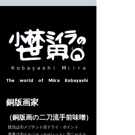
​ Ｋｏｂａｙａｓｈｉ Ⅿｉｉｒａ​
The world of Miira Kobayashi
​銅版画家
​（銅版画の二刀流手前味噌）
​技法はⒶメゾチントⒷドライ・ポイント
道具はⒶベルソー（ルーレット）Ⓑニードル