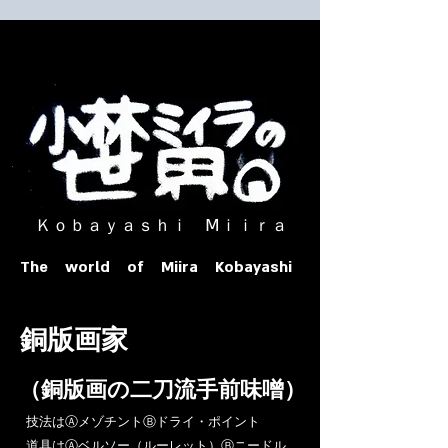
​ Ｋｏｂａｙａｓｈｉ Ⅿｉｉｒａ​
The world of Miira Kobayashi
​銅版画家
​（銅版画の二刀流手前味噌）
​技法はⒶメゾチントⒷドライ・ポイント
道具はⒶベルソー（ルーレット）Ⓑニードル