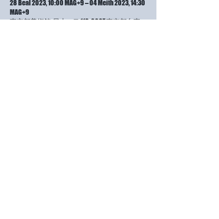
28 Beal 2023, 10:00 MAG+9 – 04 Meith 2023, 14:30
MAG+9
東京都美術館, 日本、〒110-0007 東京都台東
区上野公園８−３６
About the event
支部展は、会員でなくても出品できます。審
査はありません。この機会に出品されてみて
はいかがでしょうか？初出品、一万円です。
応募要項をご希望のかたは、小林ミイラのメ
ールアドレスまでお知らせ下さい。（５月１
５日までに）追って、要項をおおくりいたし
ます。絵画、版画、彫刻のジャンルです。
Share this event