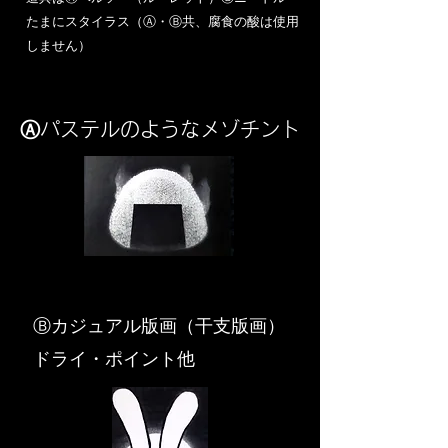
​たまにスタイラス（Ⓐ・Ⓑ共、腐食の酸は使用
しません）
Ⓐパステルのようなメゾチント
​Ⓑカジュアル版画（干支版画）
ドライ・ポイント他