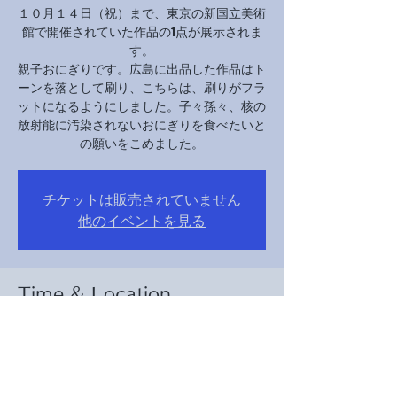
１０月１４日（祝）まで、東京の新国立美術
館で開催されていた作品の1点が展示されま
す。
親子おにぎりです。広島に出品した作品はト
ーンを落として刷り、こちらは、刷りがフラ
ットになるようにしました。子々孫々、核の
放射能に汚染されないおにぎりを食べたいと
の願いをこめました。
チケットは販売されていません
他のイベントを見る
Time & Location
22 DFómh 2024, 10:00 – 18:00
京都市美術館別館１階２階, 日本、〒606-
8342 京都府京都市左京区岡崎最勝寺町１３