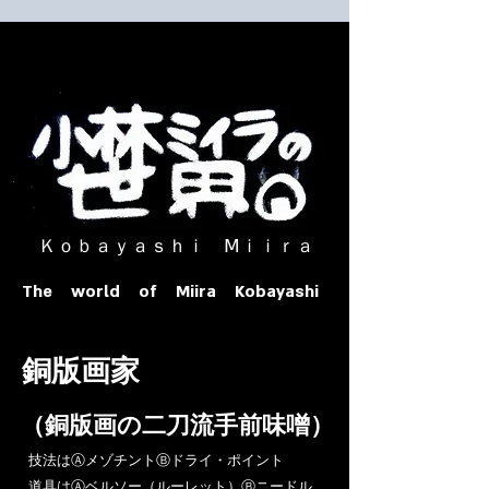
​ Ｋｏｂａｙａｓｈｉ Ⅿｉｉｒａ​
The world of Miira Kobayashi
​銅版画家
​（銅版画の二刀流手前味噌）
​技法はⒶメゾチントⒷドライ・ポイント
道具はⒶベルソー（ルーレット）Ⓑニードル