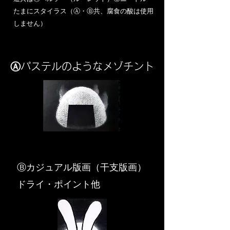
​たまにスタイラス（Ⓐ・Ⓑ共、腐食の酸は使用
しません）
Ⓐパステルのようなメゾチント
​Ⓑカジュアル版画（干支版画）
ドライ・ポイント他