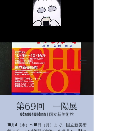
© Copyright
© Copyright
第69回 一陽展
© Copyright
Céad 04 DFómh
  |  
国立新美術館
10月4（水）〜16日（月）まで、国立新美術
館にて、この1年間で制作した作品を、B1の