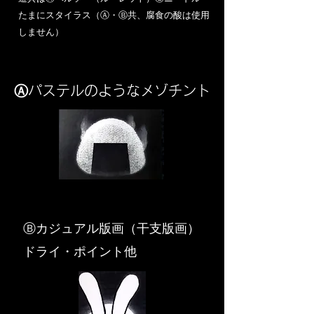
​たまにスタイラス（Ⓐ・Ⓑ共、腐食の酸は使用
しません）
Ⓐパステルのようなメゾチント
​Ⓑカジュアル版画（干支版画）
ドライ・ポイント他