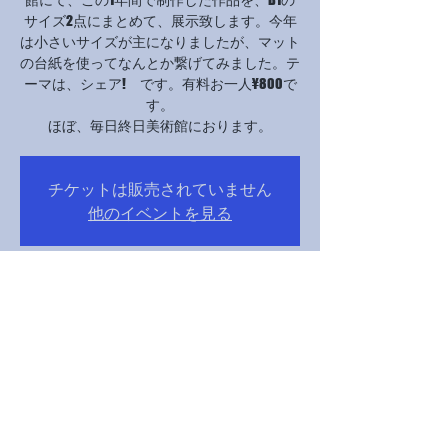
サイズ2点にまとめて、展示致します。今年
は小さいサイズが主になりましたが、マット
の台紙を使ってなんとか繋げてみました。テ
ーマは、シェア! です。有料お一人¥800で
す。
ほぼ、毎日終日美術館におります。
チケットは販売されていません
他のイベントを見る
Time & Location
04 DFómh 2023, 10:00 MAG+9 – 16 DFómh 2023,
14:30 MAG+9
国立新美術館, 日本、〒106-8558 東京都港区
六本木７丁目２２−２ 国立新美術館