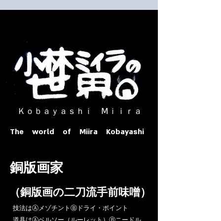
​ Ｋｏｂａｙａｓｈｉ Ⅿｉｉｒａ​
The world of Miira Kobayashi
​銅版画家
​（銅版画の二刀流手前味噌）
​技法はⒶメゾチントⒷドライ・ポイント
道具はⒶベルソー（ルーレット）Ⓑニードル