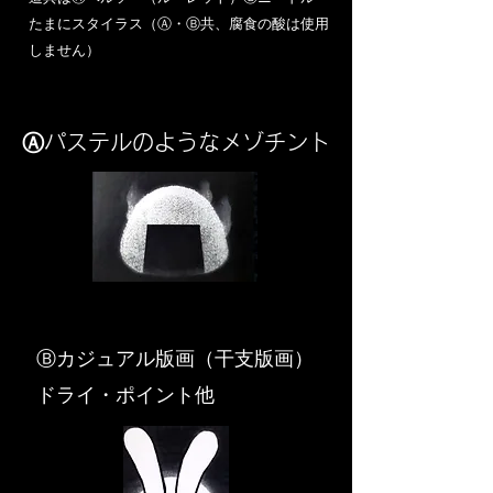
​たまにスタイラス（Ⓐ・Ⓑ共、腐食の酸は使用
しません）
Ⓐパステルのようなメゾチント
​Ⓑカジュアル版画（干支版画）
ドライ・ポイント他