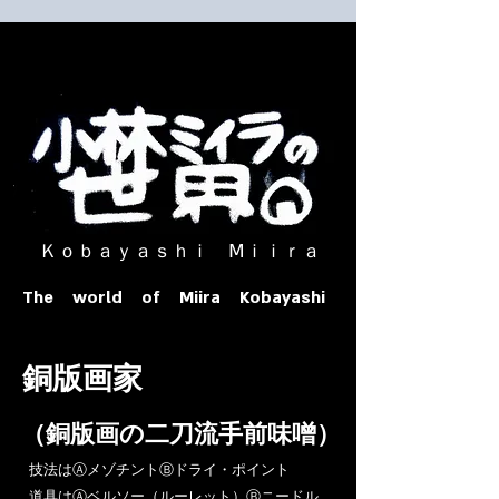
​ Ｋｏｂａｙａｓｈｉ Ⅿｉｉｒａ​
The world of Miira Kobayashi
​銅版画家
​（銅版画の二刀流手前味噌）
​技法はⒶメゾチントⒷドライ・ポイント
道具はⒶベルソー（ルーレット）Ⓑニードル