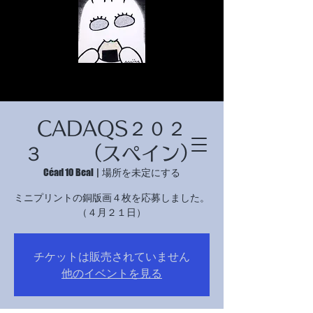
CADAQS２０２
３ （スペイン）
Céad 10 Beal
  |  
場所を未定にする
© Copyright
ミニプリントの銅版画４枚を応募しました。
© Copyright
チケットは販売されていません
© Copyright
他のイベントを見る