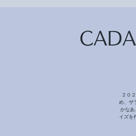
CAD
２０２
め、ザ
かなあ
イズを