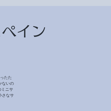
スペイン
ったた
かないの
のミニサ
小さなサ