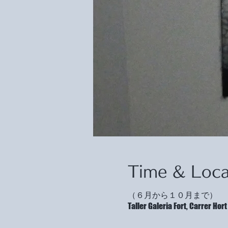
Time & Loca
（６月から１０月まで）
Taller Galeria Fort, Carrer H