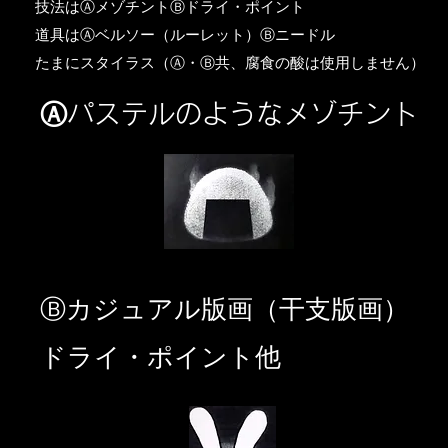
​技法はⒶメゾチントⒷドライ・ポイント
道具はⒶベルソー（ルーレット）Ⓑニードル
​たまにスタイラス（Ⓐ・Ⓑ共、腐食の酸は使用しません）
Ⓐパステルのようなメゾチント
​Ⓑカジュアル版画（干支版画）
ドライ・ポイント他